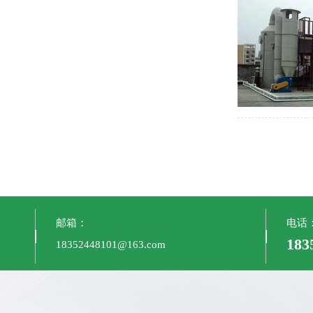
邮箱：
电话
183
18352448101@163.com