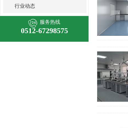
行业动态
服务热线
0512-67298575