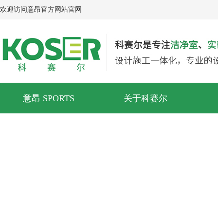
欢迎访问意昂官方网站官网
意昂 SPORTS
关于科赛尔