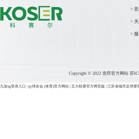
> 意
> 
> 
Copyright © 2022 意昂官方网站
苏IC
九游ag登录入口
|
qy球友会.(体育)官方网站
|
五大联赛官方网页版
|
江苏省城市足球赛